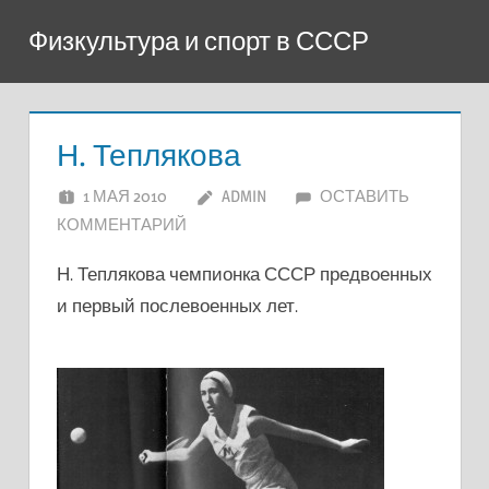
Перейти
Физкультура и спорт в СССР
к
содержимому
Н. Теплякова
1 МАЯ 2010
ADMIN
ОСТАВИТЬ
КОММЕНТАРИЙ
Н. Теплякова чемпионка СССР предвоенных
и первый послевоенных лет.