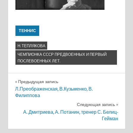
ТЕННИС
Н. ТЕПЛЯКОВА
ЧЕМПИОНКА СССР ПРЕДВОЕННЫХ И ПЕРВЫЙ
ПОСЛЕВОЕННЫХ ЛЕТ.
Навигация
Предыдущая запись
Л.Преображенская, В.Кузьменко, В.
по
Филиппова
записям
Следующая запись
А. Дмитриева, А. Потанин, тренер С. Белиц-
Гейман