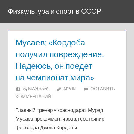
Перейти
Физкультура и спорт в СССР
к
содержимому
Мусаев: «Кордоба
получил повреждение.
Надеюсь, он поедет
на чемпионат мира»
24 МАЯ 2026
ADMIN
ОСТАВИТЬ
КОММЕНТАРИЙ
Главный тренер «Краснодара» Мурад
Мусаев прокомментировал состояние
форварда Джона Кордобы.