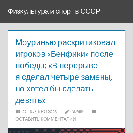
Перейти
Физкультура и спорт в СССР
к
содержимому
Моуринью раскритиковал
игроков «Бенфики» после
победы: «В перерыве
я сделал четыре замены,
но хотел бы сделать
девять»
22 НОЯБРЯ 2025
ADMIN
ОСТАВИТЬ КОММЕНТАРИЙ