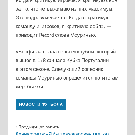
за то, что не выжимаю из них максимум.
Это подразумевается. Когда я критикую
команду и игроков, я критикую себя», —
приводит Record слова Моуринью.
«Бенфика» стала первым клубом, который
вышел в 1/8 финала Кубка Португалии
в этом сезоне. Следующий соперник
команды Моуринью определится по итогам
жеребьевки.
НОВОСТИ ФУТБОЛА
Навигация
Предыдущая запись
Доннарумма: «Я был разочарован тем, как