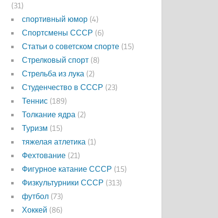
(31)
спортивный юмор
(4)
Спортсмены СССР
(6)
Статьи о советском спорте
(15)
Стрелковый спорт
(8)
Стрельба из лука
(2)
Студенчество в СССР
(23)
Теннис
(189)
Толкание ядра
(2)
Туризм
(15)
тяжелая атлетика
(1)
Фехтование
(21)
Фигурное катание СССР
(15)
Физкультурники СССР
(313)
футбол
(73)
Хоккей
(86)