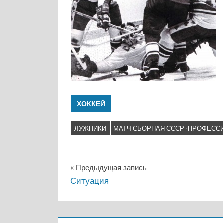
ХОККЕЙ
ЛУЖНИКИ
МАТЧ СБОРНАЯ СССР -ПРОФЕС
Навигация
Предыдущая запись
Ситуация
по
записям