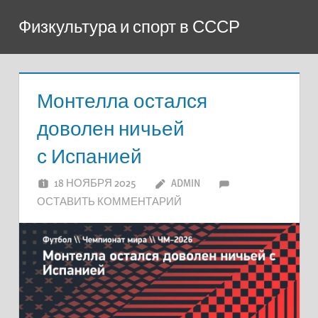
Перейти
Физкультура и спорт в СССР
к
содержимому
Монтелла остался
доволен ничьей
с Испанией
18 НОЯБРЯ 2025
ADMIN
ОСТАВИТЬ КОММЕНТАРИЙ