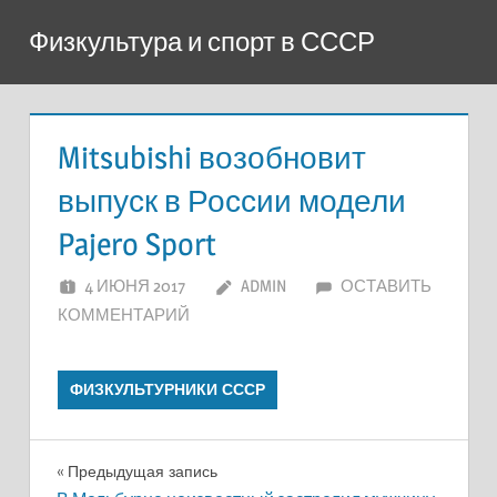
Перейти
Физкультура и спорт в СССР
к
содержимому
Mitsubishi возобновит
выпуск в России модели
Pajero Sport
4 ИЮНЯ 2017
ADMIN
ОСТАВИТЬ
КОММЕНТАРИЙ
ФИЗКУЛЬТУРНИКИ СССР
Навигация
Предыдущая запись