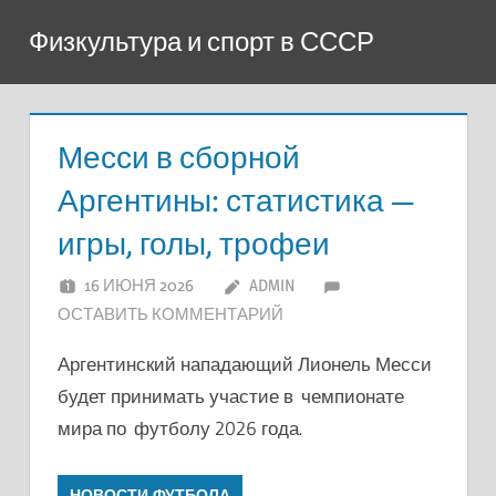
Перейти
Физкультура и спорт в СССР
к
содержимому
Месси в сборной
Аргентины: статистика —
игры, голы, трофеи
16 ИЮНЯ 2026
ADMIN
ОСТАВИТЬ КОММЕНТАРИЙ
Аргентинский нападающий Лионель Месси
будет принимать участие в чемпионате
мира по футболу 2026 года.
НОВОСТИ ФУТБОЛА