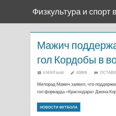
Перейти
Физкультура и спорт
к
содержимому
Мажич поддержа
гол Кордобы в в
6 МАЯ 2026
ADMIN
ОСТАВИ
Милорад Мажич заявил, что поддержи
гол форварда «Краснодара» Джона Корд
НОВОСТИ ФУТБОЛА