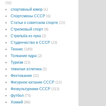
(31)
спортивный юмор
(4)
Спортсмены СССР
(6)
Статьи о советском спорте
(15)
Стрелковый спорт
(8)
Стрельба из лука
(2)
Студенчество в СССР
(23)
Теннис
(189)
Толкание ядра
(2)
Туризм
(15)
тяжелая атлетика
(1)
Фехтование
(21)
Фигурное катание СССР
(15)
Физкультурники СССР
(313)
футбол
(73)
Хоккей
(86)