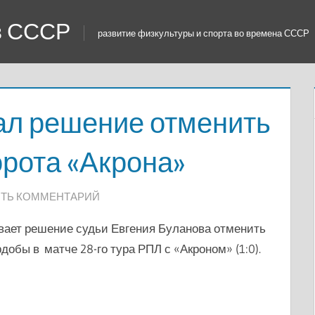
 в СССР
развитие физкультуры и спорта во времена СССР
л решение отменить
орота «Акрона»
ТЬ КОММЕНТАРИЙ
вает решение судьи Евгения Буланова отменить
обы в матче 28-го тура РПЛ с «Акроном» (1:0).