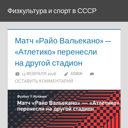
Перейти
Физкультура и спорт в СССР
к
содержимому
Матч «Райо Вальекано» —
«Атлетико» перенесли
на другой стадион
13 ФЕВРАЛЯ 2026
ADMIN
ОСТАВИТЬ КОММЕНТАРИЙ