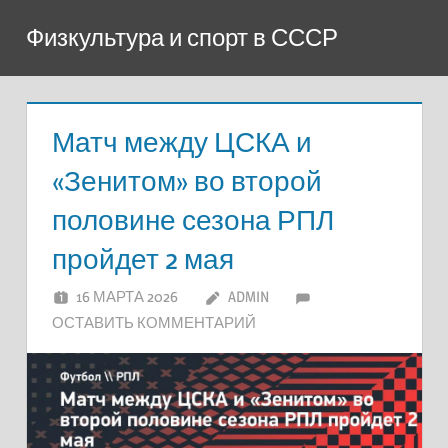
Перейти
Физкультура и спорт в СССР
к
содержимому
Матч между ЦСКА и
«Зенитом» во второй
половине сезона РПЛ
пройдет 2 мая
16 МАРТА 2026
ADMIN
ОСТАВИТЬ КОММЕНТАРИЙ