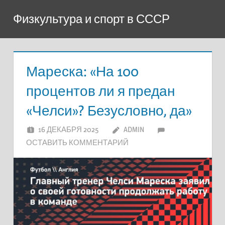
Перейти
Физкультура и спорт в СССР
к
содержимому
Мареска: «На 100
процентов ли я предан
«Челси»? Безусловно, да»
16 ДЕКАБРЯ 2025
ADMIN
ОСТАВИТЬ КОММЕНТАРИЙ