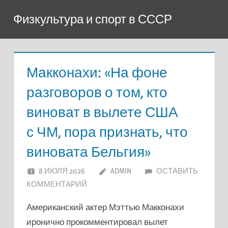
Перейти
Физкультура и спорт в СССР
к
содержимому
Макконахи: «На фоне
разговоров о том, кто
виноват в вылете США
с ЧМ, пора признать, что
виновата Бельгия»
8 ИЮЛЯ 2026
ADMIN
ОСТАВИТЬ
КОММЕНТАРИЙ
Американский актер Мэттью Макконахи
иронично прокомментировал вылет