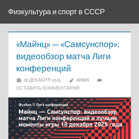
Перейти
Физкультура и спорт в СССР
к
содержимому
«Майнц» — «Самсунспор»:
видеообзор матча Лиги
конференций
18 ДЕКАБРЯ 2025
ADMIN
ОСТАВИТЬ КОММЕНТАРИЙ