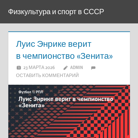
Перейти
Физкультура и спорт в СССР
к
содержимому
Луис Энрике верит
в чемпионство «Зенита»
23 МАРТА 2026
ADMIN
ОСТАВИТЬ КОММЕНТАРИЙ