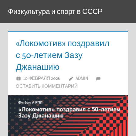
Перейти
Физкультура и спорт в СССР
к
содержимому
«Локомотив» поздравил
с 50-летием Зазу
Джанашию
10 ФЕВРАЛЯ 2026
ADMIN
ОСТАВИТЬ КОММЕНТАРИЙ