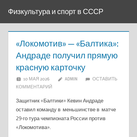
Перейти
Физкультура и спорт в СССР
к
содержимому
«Локомотив» — «Балтика»:
Андраде получил прямую
красную карточку
10 МАЯ 2026
ADMIN
ОСТАВИТЬ
КОММЕНТАРИЙ
Защитник «Балтики» Кевин Андраде
оставил команду в меньшинстве в матче
29-го тура чемпионата России против
«Локомотива».