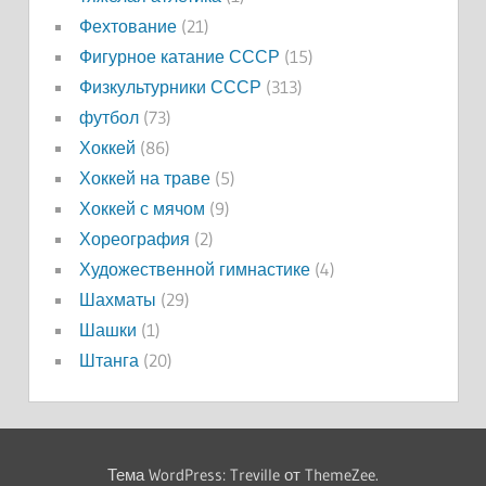
Фехтование
(21)
Фигурное катание СССР
(15)
Физкультурники СССР
(313)
футбол
(73)
Хоккей
(86)
Хоккей на траве
(5)
Хоккей с мячом
(9)
Хореография
(2)
Художественной гимнастике
(4)
Шахматы
(29)
Шашки
(1)
Штанга
(20)
Тема WordPress: Treville от ThemeZee.