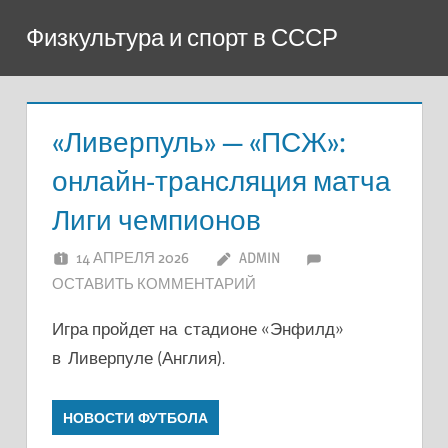
Перейти
Физкультура и спорт в СССР
к
содержимому
«Ливерпуль» — «ПСЖ»:
онлайн-трансляция матча
Лиги чемпионов
14 АПРЕЛЯ 2026
ADMIN
ОСТАВИТЬ КОММЕНТАРИЙ
Игра пройдет на стадионе «Энфилд»
в Ливерпуле (Англия).
НОВОСТИ ФУТБОЛА