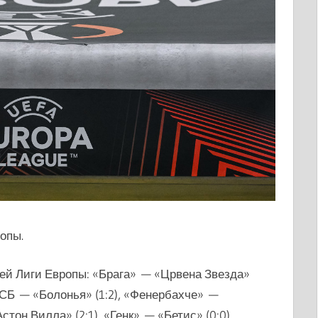
опы.
ей Лиги Европы: «
Брага» — «Црвена Звезда»
ФКСБ — «Болонья» (1:2), «Фенербахче» —
стон Вилла» (2:1), «Генк» — «Бетис» (0:0),