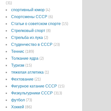
(31)
спортивный юмор
(4)
Спортсмены СССР
(6)
Статьи о советском спорте
(15)
Стрелковый спорт
(8)
Стрельба из лука
(2)
Студенчество в СССР
(23)
Теннис
(189)
Толкание ядра
(2)
Туризм
(15)
тяжелая атлетика
(1)
Фехтование
(21)
Фигурное катание СССР
(15)
Физкультурники СССР
(313)
футбол
(73)
Хоккей
(86)