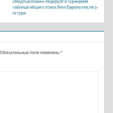
«Мидтьюлланн» лидирует в турнирной
таблице общего этапа Лиги Европы после 3-
го тура
Обязательные поля помечены
*