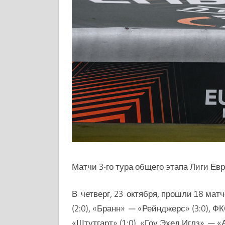
Матчи 3-го тура общего этапа Лиги Евр
В четверг, 23 октября, прошли 18 матч
(2:0), «Бранн» — «Рейнджерс» (3:0), 
«Штутгарт» (1:0), «Гоу Эхед Иглз» — «А