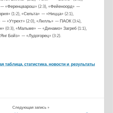
» — «Ференцварош» (2:3), «Фейеноорд» —
рия» (1:2), «Сельта» — «Ницца» (2:1),
 — «Утрехт» (2:0), «Лилль» — ПАОК (3:4),
 (0:3), «Мальме» — «Динамо» Загреб (1:1),
Янг Бойз» — «Лудогорец» (3:2).
ая таблица, статистика, новости и результаты
Следующая запись