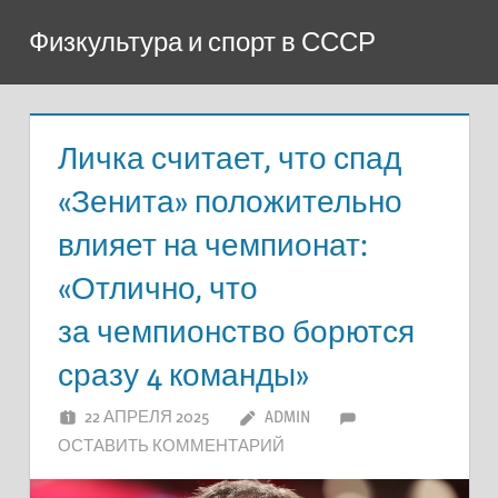
Перейти
Физкультура и спорт в СССР
к
содержимому
Личка считает, что спад
«Зенита» положительно
влияет на чемпионат:
«Отлично, что
за чемпионство борются
сразу 4 команды»
22 АПРЕЛЯ 2025
ADMIN
ОСТАВИТЬ КОММЕНТАРИЙ