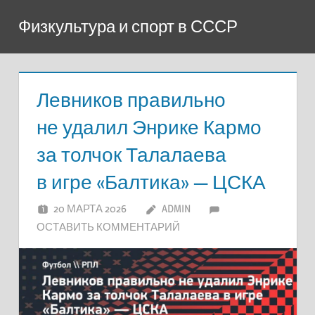
Перейти
Физкультура и спорт в СССР
к
содержимому
Левников правильно
не удалил Энрике Кармо
за толчок Талалаева
в игре «Балтика» — ЦСКА
20 МАРТА 2026
ADMIN
ОСТАВИТЬ КОММЕНТАРИЙ