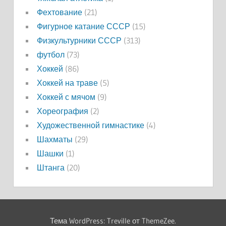
Фехтование
(21)
Фигурное катание СССР
(15)
Физкультурники СССР
(313)
футбол
(73)
Хоккей
(86)
Хоккей на траве
(5)
Хоккей с мячом
(9)
Хореография
(2)
Художественной гимнастике
(4)
Шахматы
(29)
Шашки
(1)
Штанга
(20)
Тема WordPress: Treville от ThemeZee.