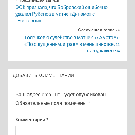
Навигация
Предыдущая запись
ЭСК признала, что Бобровский ошибочно
по
удалил Рубенса в матче «Динамо» с
«Ростовом»
записям
Следующая запись
Голенков о судействе в матче с «Ахматом»:
«По ощущениям, играем в меньшинстве. 11
на 14, кажется»
ДОБАВИТЬ КОММЕНТАРИЙ
Ваш адрес email не будет опубликован.
Обязательные поля помечены
*
Комментарий
*