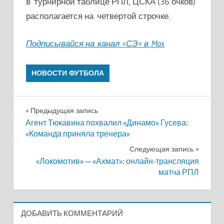
в турнирной таблице РПЛ, ЦСКА (36 очков)
располагается на четвертой строчке.
Подписывайся на канал «СЭ» в Max
НОВОСТИ ФУТБОЛА
Навигация
Предыдущая запись
Агент Тюкавина похвалил «Динамо» Гусева:
по
«Команда приняла тренера»
записям
Следующая запись
«Локомотив» — «Ахмат»: онлайн-трансляция
матча РПЛ
ДОБАВИТЬ КОММЕНТАРИЙ