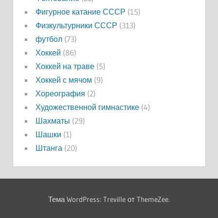
Фигурное катание СССР
(15)
Физкультурники СССР
(313)
футбол
(73)
Хоккей
(86)
Хоккей на траве
(5)
Хоккей с мячом
(9)
Хореография
(2)
Художественной гимнастике
(4)
Шахматы
(29)
Шашки
(1)
Штанга
(20)
Тема WordPress: Treville от ThemeZee.