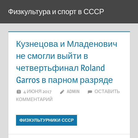
Перейти
Физкультура и спорт в СССР
к
содержимому
Кузнецова и Младенович
не смогли выйти в
четвертьфинал Roland
Garros в парном разряде
4 ИЮНЯ 2017
ADMIN
ОСТАВИТЬ
КОММЕНТАРИЙ
ФИЗКУЛЬТУРНИКИ СССР