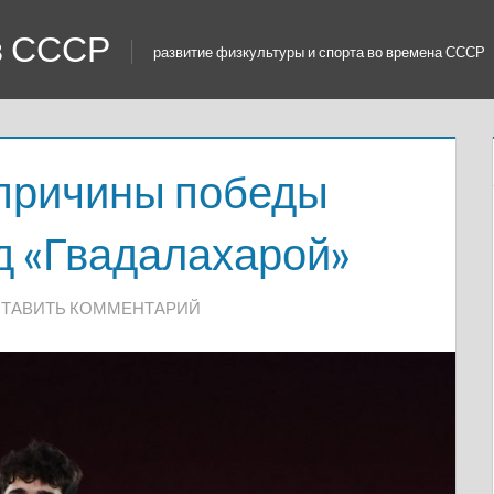
 в СССР
развитие физкультуры и спорта во времена СССР
 причины победы
д «Гвадалахарой»
ТАВИТЬ КОММЕНТАРИЙ