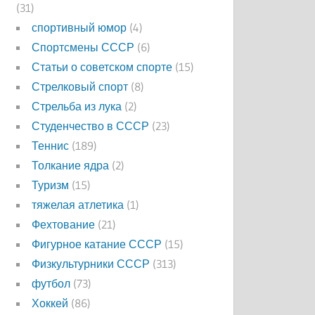
(31)
спортивный юмор
(4)
Спортсмены СССР
(6)
Статьи о советском спорте
(15)
Стрелковый спорт
(8)
Стрельба из лука
(2)
Студенчество в СССР
(23)
Теннис
(189)
Толкание ядра
(2)
Туризм
(15)
тяжелая атлетика
(1)
Фехтование
(21)
Фигурное катание СССР
(15)
Физкультурники СССР
(313)
футбол
(73)
Хоккей
(86)