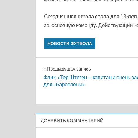
Сегодняшняя играла стала для 18-летн
за основную команду. Действующий кон
НОВОСТИ ФУТБОЛА
Навигация
Предыдущая запись
Флик: «Тер Штеген — капитан и очень в
по
для «Барселоны»
записям
ДОБАВИТЬ КОММЕНТАРИЙ