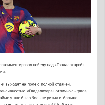
рокомментировал победу над «Гвадалахарой»
ии.
ки выходят на поле с полной отдачей,
енсивностью. «Гвадалахара» отлично сыграла,
тайме у нас было больше ритма и больше
али уставать», — цитирует
AP Кубарси.