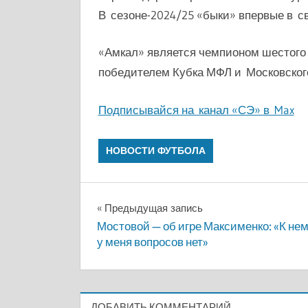
В сезоне-2024/25 «быки» впервые в с
«Амкал» является чемпионом шестого 
победителем Кубка МФЛ и Московского
Подписывайся на канал «СЭ» в Max
НОВОСТИ ФУТБОЛА
Навигация
Предыдущая запись
Мостовой — об игре Максименко: «К не
по
у меня вопросов нет»
записям
ДОБАВИТЬ КОММЕНТАРИЙ