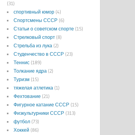
(31)
спортивный юмор
(4)
Спортсмены СССР
(6)
Статьи о советском спорте
(15)
Стрелковый спорт
(8)
Стрельба из лука
(2)
Студенчество в СССР
(23)
Теннис
(189)
Толкание ядра
(2)
Туризм
(15)
тяжелая атлетика
(1)
Фехтование
(21)
Фигурное катание СССР
(15)
Физкультурники СССР
(313)
футбол
(73)
Хоккей
(86)