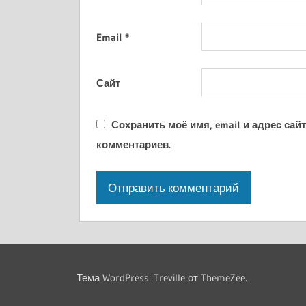
Email
*
Сайт
Сохранить моё имя, email и адрес са
комментариев.
Тема WordPress: Treville от ThemeZee.