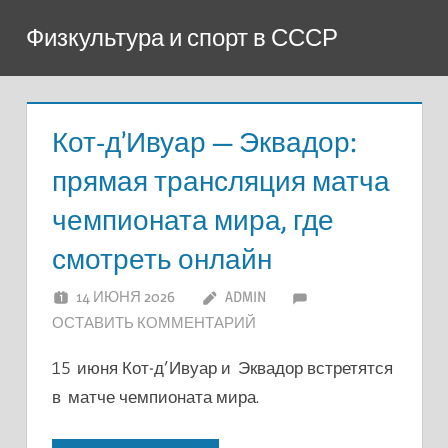
Перейти
Физкультура и спорт в СССР
к
содержимому
Кот-д’Ивуар — Эквадор:
прямая трансляция матча
чемпионата мира, где
смотреть онлайн
14 ИЮНЯ 2026
ADMIN
ОСТАВИТЬ КОММЕНТАРИЙ
15 июня Кот-д’Ивуар и Эквадор встретятся
в матче чемпионата мира.