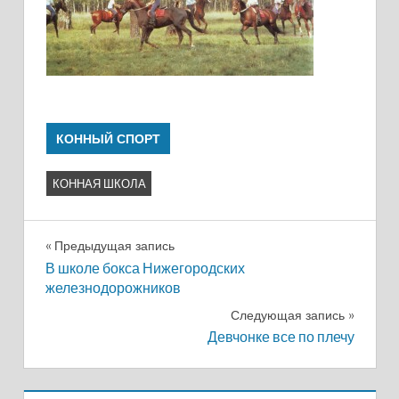
КОННЫЙ СПОРТ
КОННАЯ ШКОЛА
Навигация
Предыдущая запись
В школе бокса Нижегородских
по
железнодорожников
записям
Следующая запись
Девчонке все по плечу