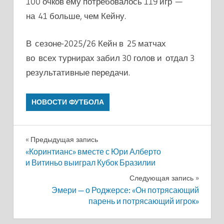
100 очков ему потребовалось 119 игр —
на 41 больше, чем Кейну.
В сезоне-2025/26 Кейн в 25 матчах
во всех турнирах забил 30 голов и отдал 3
результативные передачи.
НОВОСТИ ФУТБОЛА
Навигация
Предыдущая запись
«Коринтианс» вместе с Юри Алберто
по
и Витиньо выиграл Кубок Бразилии
записям
Следующая запись
Эмери — о Роджерсе: «Он потрясающий
парень и потрясающий игрок»