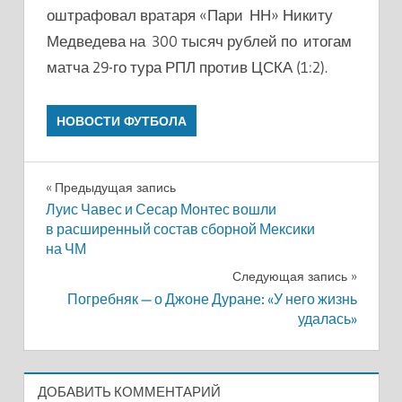
оштрафовал вратаря «Пари НН» Никиту
Медведева на 300 тысяч рублей по итогам
матча 29-го тура РПЛ против ЦСКА (1:2).
НОВОСТИ ФУТБОЛА
Навигация
Предыдущая запись
Луис Чавес и Сесар Монтес вошли
по
в расширенный состав сборной Мексики
на ЧМ
записям
Следующая запись
Погребняк — о Джоне Дуране: «У него жизнь
удалась»
ДОБАВИТЬ КОММЕНТАРИЙ