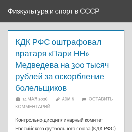
Перейти
Физкультура и спорт в СССР
к
содержимому
КДК РФС оштрафовал
вратаря «Пари НН»
Медведева на 300 тысяч
рублей за оскорбление
болельщиков
14 МАЯ 2026
ADMIN
ОСТАВИТЬ
КОММЕНТАРИЙ
Контрольно-дисциплинарный комитет
Российского футбольного союза (КДК РФС)