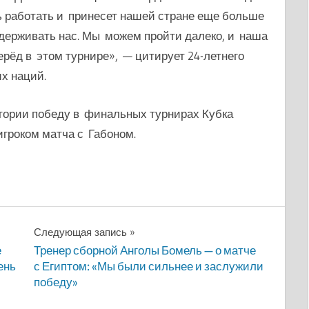
ь работать и принесет нашей стране еще больше
держивать нас. Мы можем пройти далеко, и наша
рёд в этом турнире», — цитирует 24-летнего
х наций.
тории победу в финальных турнирах Кубка
гроком матча с Габоном.
Следующая запись
е
Тренер сборной Анголы Бомель — о матче
ень
с Египтом: «Мы были сильнее и заслужили
победу»