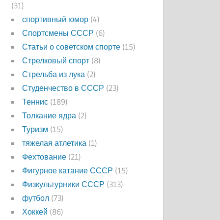
(31)
спортивный юмор
(4)
Спортсмены СССР
(6)
Статьи о советском спорте
(15)
Стрелковый спорт
(8)
Стрельба из лука
(2)
Студенчество в СССР
(23)
Теннис
(189)
Толкание ядра
(2)
Туризм
(15)
тяжелая атлетика
(1)
Фехтование
(21)
Фигурное катание СССР
(15)
Физкультурники СССР
(313)
футбол
(73)
Хоккей
(86)