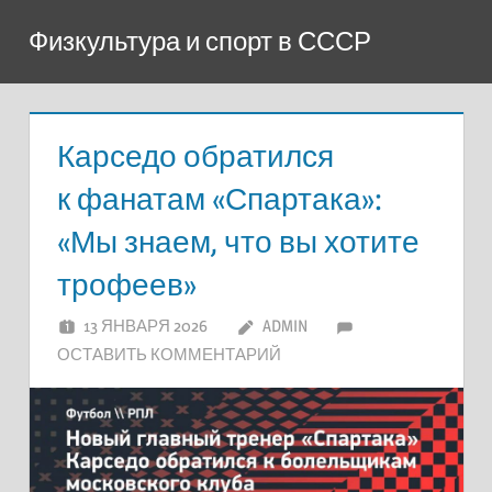
Перейти
Физкультура и спорт в СССР
к
содержимому
Карседо обратился
к фанатам «Спартака»:
«Мы знаем, что вы хотите
трофеев»
13 ЯНВАРЯ 2026
ADMIN
ОСТАВИТЬ КОММЕНТАРИЙ