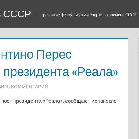
 в СССР
развитие физкультуры и спорта во времена СССР
ентино Перес
 президента «Реала»
ВИТЬ КОММЕНТАРИЙ
 пост президента «Реала», сообщают испанские