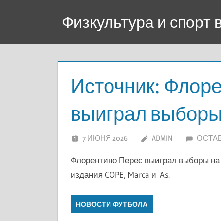
Перейти
Физкультура и спорт
к
содержимому
Источник: Флор
выиграл выборы
7 ИЮНЯ 2026
ADMIN
ОСТА
Флорентино Перес выиграл выборы на
издания COPE, Marca и As.
НОВОСТИ ФУТБОЛА