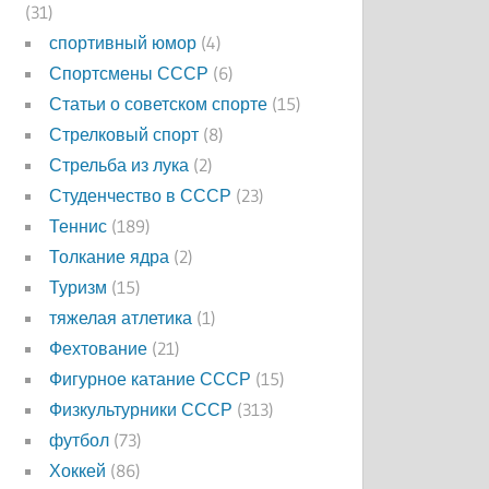
(31)
спортивный юмор
(4)
Спортсмены СССР
(6)
Статьи о советском спорте
(15)
Стрелковый спорт
(8)
Стрельба из лука
(2)
Студенчество в СССР
(23)
Теннис
(189)
Толкание ядра
(2)
Туризм
(15)
тяжелая атлетика
(1)
Фехтование
(21)
Фигурное катание СССР
(15)
Физкультурники СССР
(313)
футбол
(73)
Хоккей
(86)