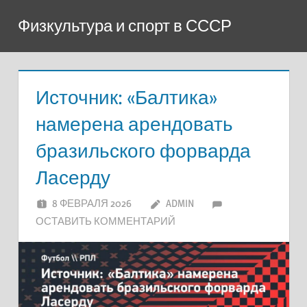
Перейти
Физкультура и спорт в СССР
к
содержимому
Источник: «Балтика»
намерена арендовать
бразильского форварда
Ласерду
8 ФЕВРАЛЯ 2026
ADMIN
ОСТАВИТЬ КОММЕНТАРИЙ