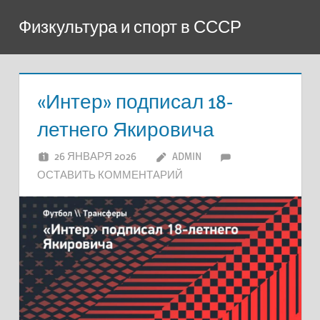
Перейти
Физкультура и спорт в СССР
к
содержимому
«Интер» подписал 18-
летнего Якировича
26 ЯНВАРЯ 2026
ADMIN
ОСТАВИТЬ КОММЕНТАРИЙ