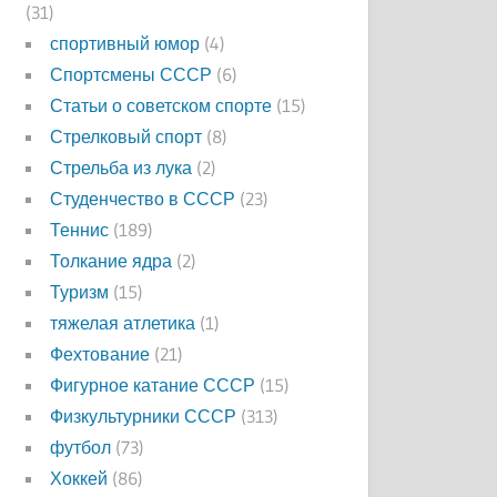
(31)
спортивный юмор
(4)
Спортсмены СССР
(6)
Статьи о советском спорте
(15)
Стрелковый спорт
(8)
Стрельба из лука
(2)
Студенчество в СССР
(23)
Теннис
(189)
Толкание ядра
(2)
Туризм
(15)
тяжелая атлетика
(1)
Фехтование
(21)
Фигурное катание СССР
(15)
Физкультурники СССР
(313)
футбол
(73)
Хоккей
(86)