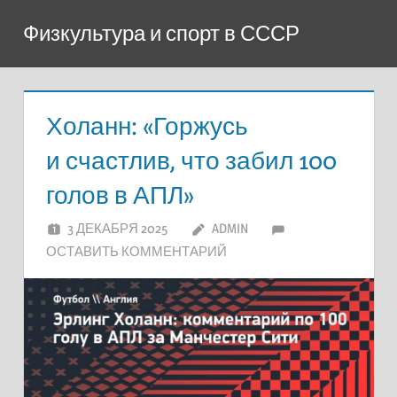
Перейти
Физкультура и спорт в СССР
к
содержимому
Холанн: «Горжусь
и счастлив, что забил 100
голов в АПЛ»
3 ДЕКАБРЯ 2025
ADMIN
ОСТАВИТЬ КОММЕНТАРИЙ