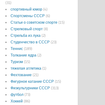
(31)
спортивный юмор
(4)
Спортсмены СССР
(6)
Статьи о советском спорте
(15)
Стрелковый спорт
(8)
Стрельба из лука
(2)
Студенчество в СССР
(23)
Теннис
(189)
Толкание ядра
(2)
Туризм
(15)
тяжелая атлетика
(1)
Фехтование
(21)
Фигурное катание СССР
(15)
Физкультурники СССР
(313)
футбол
(73)
Хоккей
(86)