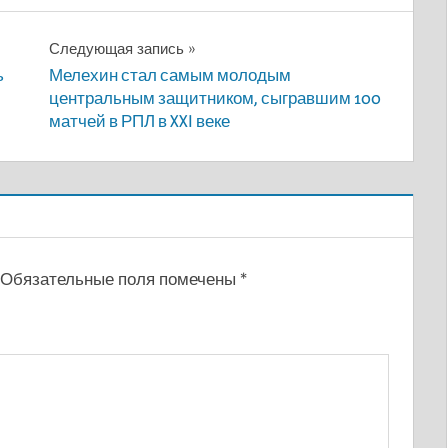
Следующая запись
ь
Мелехин стал самым молодым
центральным защитником, сыгравшим 100
матчей в РПЛ в XXI веке
Обязательные поля помечены
*