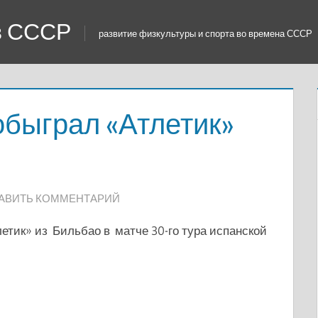
 в СССР
развитие физкультуры и спорта во времена СССР
обыграл «Атлетик»
АВИТЬ КОММЕНТАРИЙ
етик» из Бильбао в матче 30-го тура испанской