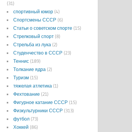
(31)
спортивный юмор
(4)
Спортсмены СССР
(6)
Статьи о советском спорте
(15)
Стрелковый спорт
(8)
Стрельба из лука
(2)
Студенчество в СССР
(23)
Теннис
(189)
Толкание ядра
(2)
Туризм
(15)
тяжелая атлетика
(1)
Фехтование
(21)
Фигурное катание СССР
(15)
Физкультурники СССР
(313)
футбол
(73)
Хоккей
(86)