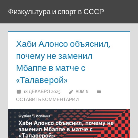
Перейти
Физкультура и спорт в СССР
к
содержимому
Хаби Алонсо объяснил,
почему не заменил
Мбаппе в матче с
«Талаверой»
18 ДЕКАБРЯ 2025
ADMIN
ОСТАВИТЬ КОММЕНТАРИЙ