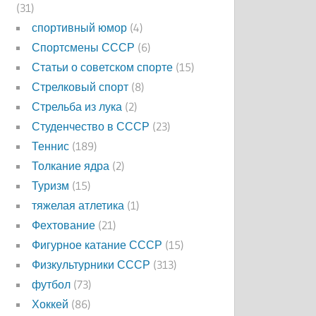
(31)
спортивный юмор
(4)
Спортсмены СССР
(6)
Статьи о советском спорте
(15)
Стрелковый спорт
(8)
Стрельба из лука
(2)
Студенчество в СССР
(23)
Теннис
(189)
Толкание ядра
(2)
Туризм
(15)
тяжелая атлетика
(1)
Фехтование
(21)
Фигурное катание СССР
(15)
Физкультурники СССР
(313)
футбол
(73)
Хоккей
(86)