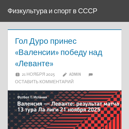
Перейти
Физкультура и спорт в СССР
к
содержимому
Гол Дуро принес
«Валенсии» победу над
«Леванте»
21 НОЯБРЯ 2025
ADMIN
ОСТАВИТЬ КОММЕНТАРИЙ