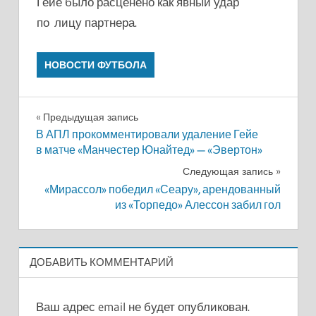
Гейе было расценено как явный удар
по лицу партнера.
НОВОСТИ ФУТБОЛА
Навигация
Предыдущая запись
В АПЛ прокомментировали удаление Гейе
по
в матче «Манчестер Юнайтед» — «Эвертон»
записям
Следующая запись
«Мирассол» победил «Сеару», арендованный
из «Торпедо» Алессон забил гол
ДОБАВИТЬ КОММЕНТАРИЙ
Ваш адрес email не будет опубликован.