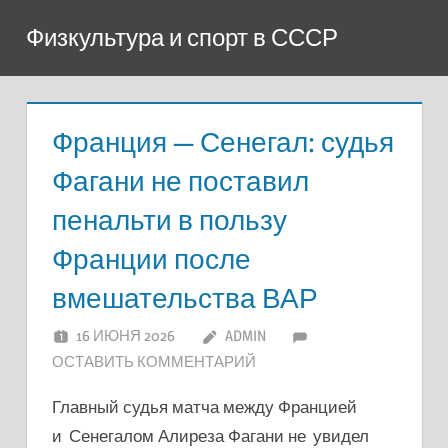
Перейти
Физкультура и спорт в СССР
к
содержимому
Франция — Сенегал: судья
Фагани не поставил
пенальти в пользу
Франции после
вмешательства ВАР
16 ИЮНЯ 2026
ADMIN
ОСТАВИТЬ КОММЕНТАРИЙ
Главный судья матча между Францией
и Сенегалом Алиреза Фагани не увидел