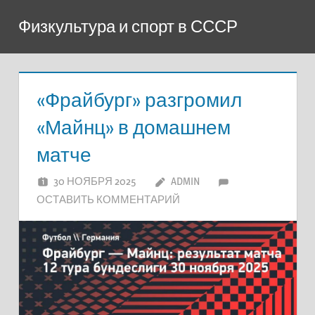
Перейти
Физкультура и спорт в СССР
к
содержимому
«Фрайбург» разгромил
«Майнц» в домашнем
матче
30 НОЯБРЯ 2025
ADMIN
ОСТАВИТЬ КОММЕНТАРИЙ