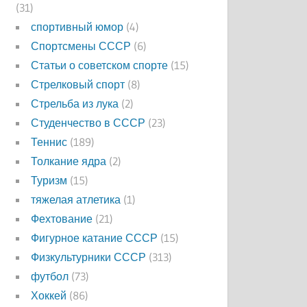
(31)
спортивный юмор
(4)
Спортсмены СССР
(6)
Статьи о советском спорте
(15)
Стрелковый спорт
(8)
Стрельба из лука
(2)
Студенчество в СССР
(23)
Теннис
(189)
Толкание ядра
(2)
Туризм
(15)
тяжелая атлетика
(1)
Фехтование
(21)
Фигурное катание СССР
(15)
Физкультурники СССР
(313)
футбол
(73)
Хоккей
(86)