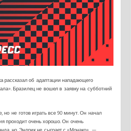
а рассказал об адаптации нападающего
еала». Бразилец не вошел в заявку на субботний
но не готов играть все 90 минут. Он начал
ия проходит очень хорошо.
Он очень
нда, но Эндрик не сыграет с «Монако», —