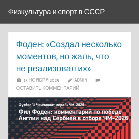
Перейти
Физкультура и спорт в СССР
к
содержимому
Фоден: «Создал несколько
моментов, но жаль, что
не реализовал их»
13 НОЯБРЯ 2025
ADMIN
ОСТАВИТЬ КОММЕНТАРИЙ