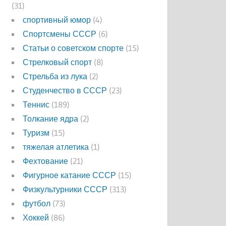
(31)
спортивный юмор
(4)
Спортсмены СССР
(6)
Статьи о советском спорте
(15)
Стрелковый спорт
(8)
Стрельба из лука
(2)
Студенчество в СССР
(23)
Теннис
(189)
Толкание ядра
(2)
Туризм
(15)
тяжелая атлетика
(1)
Фехтование
(21)
Фигурное катание СССР
(15)
Физкультурники СССР
(313)
футбол
(73)
Хоккей
(86)