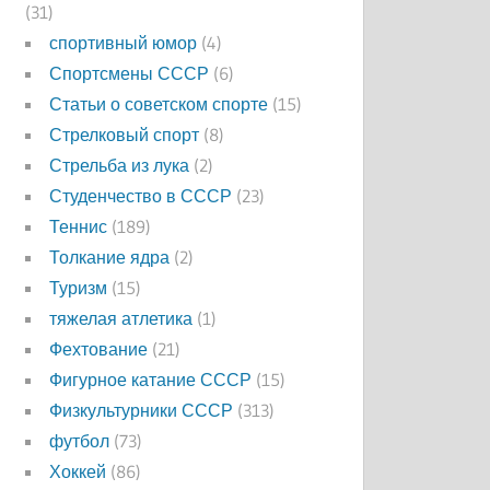
(31)
спортивный юмор
(4)
Спортсмены СССР
(6)
Статьи о советском спорте
(15)
Стрелковый спорт
(8)
Стрельба из лука
(2)
Студенчество в СССР
(23)
Теннис
(189)
Толкание ядра
(2)
Туризм
(15)
тяжелая атлетика
(1)
Фехтование
(21)
Фигурное катание СССР
(15)
Физкультурники СССР
(313)
футбол
(73)
Хоккей
(86)