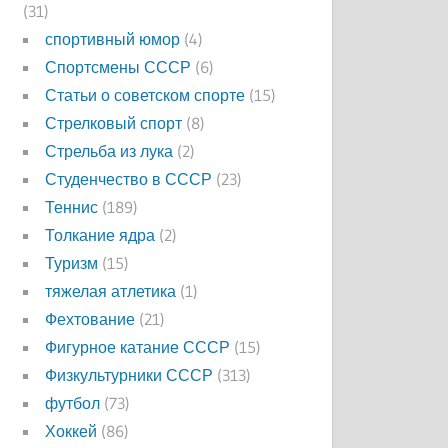
(31)
спортивный юмор
(4)
Спортсмены СССР
(6)
Статьи о советском спорте
(15)
Стрелковый спорт
(8)
Стрельба из лука
(2)
Студенчество в СССР
(23)
Теннис
(189)
Толкание ядра
(2)
Туризм
(15)
тяжелая атлетика
(1)
Фехтование
(21)
Фигурное катание СССР
(15)
Физкультурники СССР
(313)
футбол
(73)
Хоккей
(86)