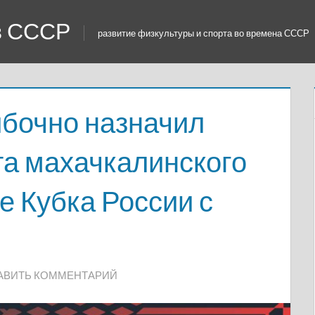
 в СССР
развитие физкультуры и спорта во времена СССР
ибочно назначил
та махачкалинского
е Кубка России с
АВИТЬ КОММЕНТАРИЙ