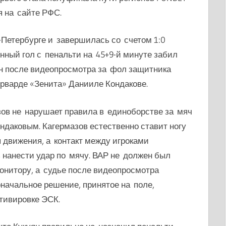
я на сайте РФС.
-Петербурге и завершилась со счетом 1:0
нный гол с пенальти на 45+9-й минуте забил
н после видеопросмотра за фол защитника
рварде «Зенита» Данииле Кондакове.
ов не нарушает правила в единоборстве за мяч
ондаковым.
Кагермазов естественно ставит ногу
я движения, а контакт между игроками
нанести удар по мячу. ВАР не должен был
онитору, а судье после видеопросмотра
начальное решение, принятое на поле,
тивировке ЭСК.