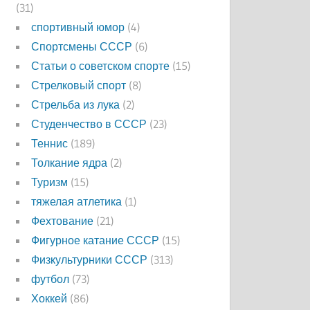
(31)
спортивный юмор
(4)
Спортсмены СССР
(6)
Статьи о советском спорте
(15)
Стрелковый спорт
(8)
Стрельба из лука
(2)
Студенчество в СССР
(23)
Теннис
(189)
Толкание ядра
(2)
Туризм
(15)
тяжелая атлетика
(1)
Фехтование
(21)
Фигурное катание СССР
(15)
Физкультурники СССР
(313)
футбол
(73)
Хоккей
(86)