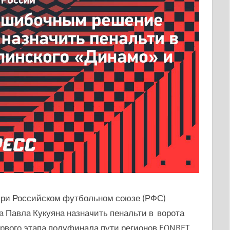
при Российском футбольном союзе (РФС)
 Павла Кукуяна назначить пенальти в ворота
рвого этапа полуфинала пути регионов FONBET