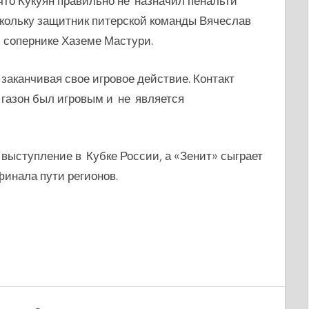
что Кукуян правильно не назначил пенальти
скольку защитник питерской команды Вячеслав
 сопернике Хаземе Мастури.
заканчивая свое игровое действие.
Контакт
 газон был игровым и не является
ыступление в Кубке России, а «Зенит» сыграет
финала пути регионов.