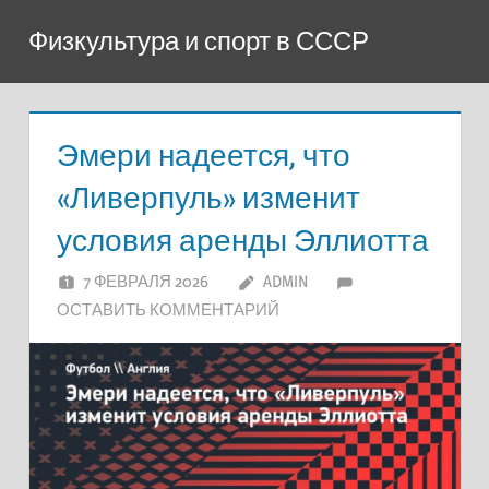
Перейти
Физкультура и спорт в СССР
к
содержимому
Эмери надеется, что
«Ливерпуль» изменит
условия аренды Эллиотта
7 ФЕВРАЛЯ 2026
ADMIN
ОСТАВИТЬ КОММЕНТАРИЙ