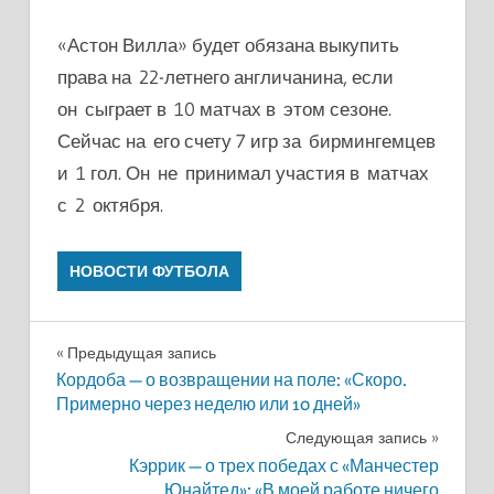
«Астон Вилла» будет обязана выкупить
права на 22-летнего англичанина, если
он сыграет в 10 матчах в этом сезоне.
Сейчас на его счету 7 игр за бирмингемцев
и 1 гол. Он не принимал участия в матчах
с 2 октября.
НОВОСТИ ФУТБОЛА
Навигация
Предыдущая запись
Кордоба — о возвращении на поле: «Скоро.
по
Примерно через неделю или 10 дней»
записям
Следующая запись
Кэррик — о трех победах с «Манчестер
Юнайтед»: «В моей работе ничего